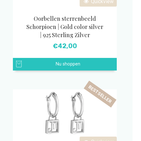
Quickview
Oorbellen sterrenbeeld
Schorpioen | Gold color silver
| 925 Sterling Zilver
€
42,00
Nu shoppen
BESTSELLER