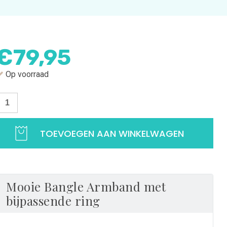
€
79,95
Op voorraad
rmband
lang
TOEVOEGEN AAN WINKELWAGEN
old
olor
ilver
et
maille
Mooie Bangle Armband met
n
bijpassende ring
irkonia