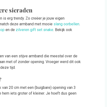
re sieraden
is erg trendy. Zo creëer je jouw eigen
 match deze armband met mooie
slang oorbellen
.
oop
en de
zilveren gift set snake
. Bekijk ook
n van een stijve armband die meestal over de
an met of zonder opening. Vroeger werd dit ook
eze tijd.
?
k van 20 cm met een (buigbare) opening van 3
 hem iets groter of kleiner. Je hoeft dus geen