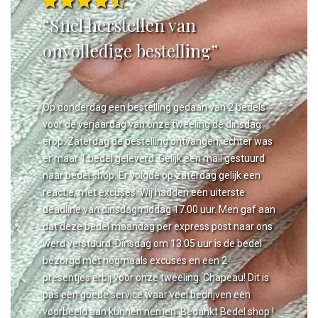
“Snel herstellen van
onvolledige bestelling”
Op donderdag een bestelling gedaan van 2 bedels
voor de verjaardag van onze tweeling de dinsdag
erop. Zaterdag de bestelling ontvangen, echter was
er maar 1 bedel geleverd. Gelijk een mail gestuurd
naar bedel.shop. Er volgde op zaterdag gelijk een
reactie, met excuses. Wij hadden een uiterste
deadline van dinsdagmiddag 17.00 uur. Men gaf aan
dat deze bedel maandag per express post naar ons
werd verstuurd. Dinsdag om 13.05 uur is de bedel
bezorgd met nogmaals excuses en een 2
presentjes erbij voor onze tweeling. Chapeau! Dit is
pas een goede service waar veel bedrijven een
voorbeeld aan kunnen nemen. Bedankt Bedel.shop !