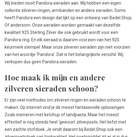
Wij bieden nooit Pandora sieraden aan. Wij hebben een eigen
collectie zilveren ringen, armbanden en andere sieraden. Soms
heeft Pandora een design dat lijkt op een ontwerp van Bedel.Shop.
Of andersom. Onze sieraden worden gemaakt van dezelfde
kwaliteit 925 Sterling Zilver die ook gebruikt wordt voor een
Pandora ring. En elk sieraad is daarom voorzien van het 925
keurmerk stempel. Maar onze zilveren sieraden zijn niet voorzien
van het woordje ‘Pandora’. Dat is het belangrijkste verschil. Wij
verkopen dus geen Pandora sieraden.
Hoe maak ik mijn en andere
zilveren sieraden schoon?
Er zijn veel methodes om zilveren ringen en sieraden schoon te
maken. Op internet vind je de meest fantasievolle oplossingen.
Zoals insmeren met ketchup of tandpasta. Maar het meest
effectief is nog steeds heel ‘gewoon’ zilverpoets. Het liefst met
een zachte stofdoek. Je vindt daarom bij Bedel.Shop ook een
zilverpoetsdoek van topkwaliteit. Het poetsmiddel zit er al in dus