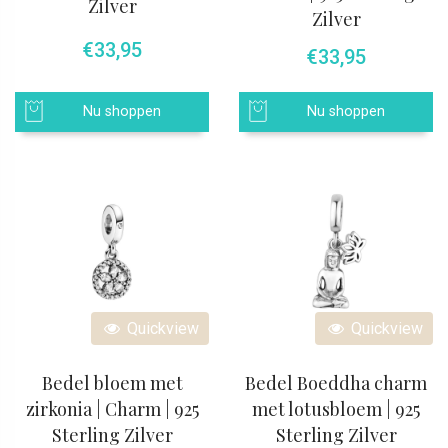
Zilver
Zilver
€
33,95
€
33,95
Nu shoppen
Nu shoppen
Quickview
Quickview
Bedel bloem met
Bedel Boeddha charm
zirkonia | Charm | 925
met lotusbloem | 925
Sterling Zilver
Sterling Zilver