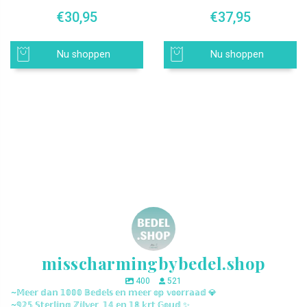
€
30,95
€
37,95
Nu shoppen
Nu shoppen
misscharmingbybedel.shop
400
521
~𝕄𝕖𝕖𝕣 𝕕𝕒𝕟 𝟙𝟘𝟘𝟘 𝔹𝕖𝕕𝕖𝕝𝕤 𝕖𝕟 𝕞𝕖𝕖𝕣 𝕠𝕡 𝕧𝕠𝕠𝕣𝕣𝕒𝕒𝕕 💎
~𝟡𝟚𝟝 𝕊𝕥𝕖𝕣𝕝𝕚𝕟𝕘 ℤ𝕚𝕝𝕧𝕖𝕣, 𝟙𝟜 𝕖𝕟 𝟙𝟠 𝕜𝕣𝕥 𝔾𝕠𝕦𝕕 ✨