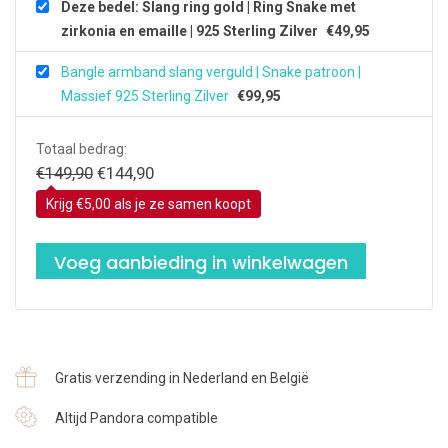
Deze bedel: Slang ring gold | Ring Snake met
Zilver
zirkonia en emaille | 925 Sterling Zilver
€
49,95
aantal
Bangle armband slang verguld | Snake patroon |
Massief 925 Sterling Zilver
€
99,95
Totaal bedrag:
Oorspronkelijke
Huidige
€
149,90
€
144,90
prijs
prijs
Krijg €5,00 als je ze samen koopt
was:
is:
€149,90.
€144,90.
Voeg aanbieding in winkelwagen
Gratis verzending in Nederland en België
Altijd Pandora compatible