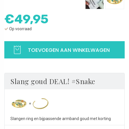
€
49,95
Op voorraad
Slang
ring
TOEVOEGEN AAN WINKELWAGEN
gold
|
Ring
Snake
Slang goud DEAL! #Snake
met
zirkonia
en
emaille
|
925
Slangen ring en bijpassende armband goud met korting
Sterling