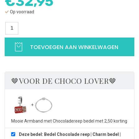
€
32,95
Op voorraad
Bedel
Chocolade
reep
TOEVOEGEN AAN WINKELWAGEN
|
Charm
bedel
|
925
🤎VOOR DE CHOCO LOVER🤎
Sterling
Zilver
aantal
Mooie Armband met Chocoladereep bedel met 2,50 korting
Deze bedel: Bedel Chocolade reep | Charm bedel |