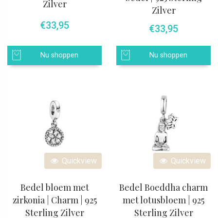
Zilver
Zilver
€
33,95
€
33,95
Nu shoppen
Nu shoppen
Quickview
Quickview
Bedel bloem met
Bedel Boeddha charm
zirkonia | Charm | 925
met lotusbloem | 925
Sterling Zilver
Sterling Zilver