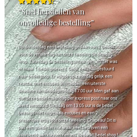
“Snel herstellen van
onvolledige bestelling”
Op donderdag een bestelling gedaan van 2 bedels
voor de verjaardag van onze tweeling de dinsdag
erop. Zaterdag de bestelling ontvangen, echter was
er maar 1 bedel geleverd. Gelijk een mail gestuurd
naar bedel.shop. Er volgde op zaterdag gelijk een
reactie, met excuses. Wij hadden een uiterste
deadline van dinsdagmiddag 17.00 uur. Men gaf aan
dat deze bedel maandag per express post naar ons
werd verstuurd. Dinsdag om 13.05 uur is de bedel
bezorgd met nogmaals excuses en een 2
presentjes erbij voor onze tweeling. Chapeau! Dit is
pas een goede service waar veel bedrijven een
voorbeeld aan kunnen nemen. Bedankt Bedel.shop !