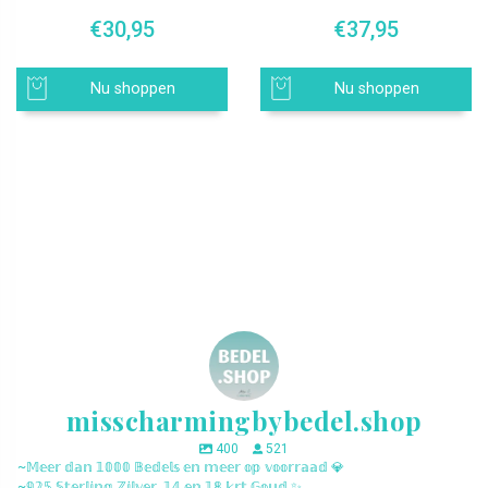
€
30,95
€
37,95
Nu shoppen
Nu shoppen
misscharmingbybedel.shop
400
521
~𝕄𝕖𝕖𝕣 𝕕𝕒𝕟 𝟙𝟘𝟘𝟘 𝔹𝕖𝕕𝕖𝕝𝕤 𝕖𝕟 𝕞𝕖𝕖𝕣 𝕠𝕡 𝕧𝕠𝕠𝕣𝕣𝕒𝕒𝕕 💎
~𝟡𝟚𝟝 𝕊𝕥𝕖𝕣𝕝𝕚𝕟𝕘 ℤ𝕚𝕝𝕧𝕖𝕣, 𝟙𝟜 𝕖𝕟 𝟙𝟠 𝕜𝕣𝕥 𝔾𝕠𝕦𝕕 ✨