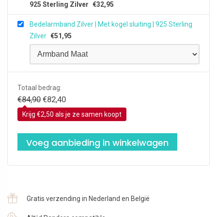
925 Sterling Zilver
€
32,95
Bedelarmband Zilver | Met kogel sluiting | 925 Sterling
Zilver
€
51,95
Totaal bedrag:
Oorspronkelijke
Huidige
€
84,90
€
82,40
prijs
prijs
Krijg €2,50 als je ze samen koopt
was:
is:
€84,90.
€82,40.
Voeg aanbieding in winkelwagen
Gratis verzending in Nederland en België