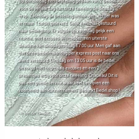
Op donderdag een bestelling gedaan van 2 bedels
voor de verjaardag van onze tweeling de dinsdag
erop. Zaterdag de bestelling ontvangen, echter was
er maar 1 bedel geleverd. Gelijk een mail gestuurd
naar bedel.shop. Er volgde op zaterdag gelijk een
reactie, met excuses. Wij hadden een uiterste
deadline van dinsdagmiddag 17.00 uur. Men gaf aan
dat deze bedel maandag per express post naar ons
werd verstuurd. Dinsdag om 13.05 uur is de bedel
bezorgd met nogmaals excuses en een 2
presentjes erbij voor onze tweeling. Chapeau! Dit is
pas een goede service waar veel bedrijven een
voorbeeld aan kunnen nemen. Bedankt Bedel.shop !
- R van de Zanden