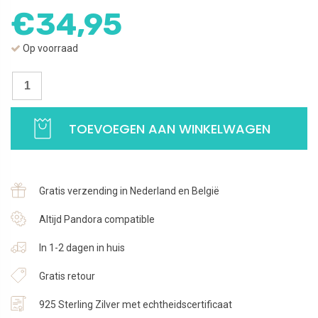
€
34,95
Op voorraad
Ketting
Hanger
Beads
TOEVOEGEN AAN WINKELWAGEN
rosé
|
Extra
small
Gratis verzending in Nederland en België
25
mm
Altijd Pandora compatible
|
In 1-2 dagen in huis
925
Sterling
Gratis retour
Zilver
aantal
925 Sterling Zilver met echtheidscertificaat