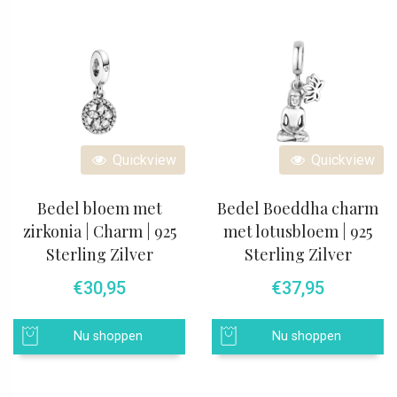
Quickview
Quickview
Bedel bloem met
Bedel Boeddha charm
zirkonia | Charm | 925
met lotusbloem | 925
Sterling Zilver
Sterling Zilver
€
30,95
€
37,95
Nu shoppen
Nu shoppen