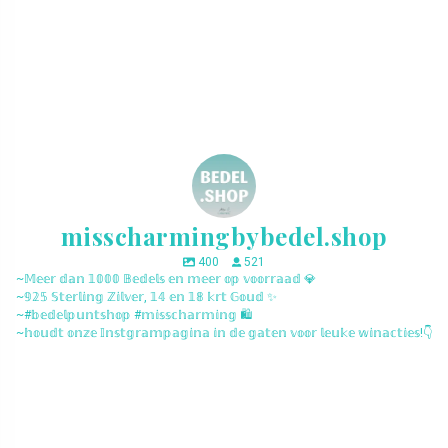
misscharmingbybedel.shop
400
521
~𝕄𝕖𝕖𝕣 𝕕𝕒𝕟 𝟙𝟘𝟘𝟘 𝔹𝕖𝕕𝕖𝕝𝕤 𝕖𝕟 𝕞𝕖𝕖𝕣 𝕠𝕡 𝕧𝕠𝕠𝕣𝕣𝕒𝕒𝕕 💎
~𝟡𝟚𝟝 𝕊𝕥𝕖𝕣𝕝𝕚𝕟𝕘 ℤ𝕚𝕝𝕧𝕖𝕣, 𝟙𝟜 𝕖𝕟 𝟙𝟠 𝕜𝕣𝕥 𝔾𝕠𝕦𝕕 ✨
~#𝕓𝕖𝕕𝕖𝕝𝕡𝕦𝕟𝕥𝕤𝕙𝕠𝕡 #𝕞𝕚𝕤𝕤𝕔𝕙𝕒𝕣𝕞𝕚𝕟𝕘 🛍️
~𝕙𝕠𝕦𝕕𝕥 𝕠𝕟𝕫𝕖 𝕀𝕟𝕤𝕥𝕘𝕣𝕒𝕞𝕡𝕒𝕘𝕚𝕟𝕒 𝕚𝕟 𝕕𝕖 𝕘𝕒𝕥𝕖𝕟 𝕧𝕠𝕠𝕣 𝕝𝕖𝕦𝕜𝕖 𝕨𝕚𝕟𝕒𝕔𝕥𝕚𝕖𝕤!👇
misscharmingbybedel.shop
misscharmingbybedel.shop
misscharmingbybedel.shop
misscharmingbybedel.shop
misscharmingbybedel.shop
misscharmingbybedel.shop
misscharmingbybedel.shop