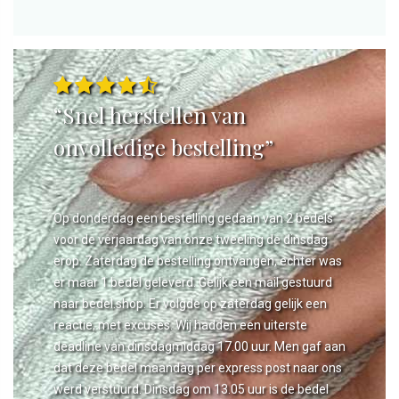
“Snel herstellen van
onvolledige bestelling”
Op donderdag een bestelling gedaan van 2 bedels
voor de verjaardag van onze tweeling de dinsdag
erop. Zaterdag de bestelling ontvangen, echter was
er maar 1 bedel geleverd. Gelijk een mail gestuurd
naar bedel.shop. Er volgde op zaterdag gelijk een
reactie, met excuses. Wij hadden een uiterste
deadline van dinsdagmiddag 17.00 uur. Men gaf aan
dat deze bedel maandag per express post naar ons
werd verstuurd. Dinsdag om 13.05 uur is de bedel