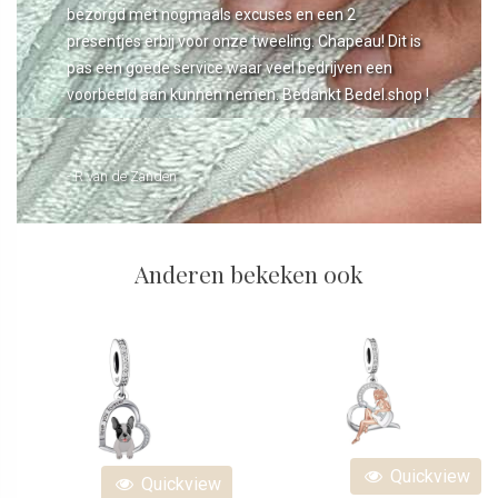
bezorgd met nogmaals excuses en een 2
presentjes erbij voor onze tweeling. Chapeau! Dit is
pas een goede service waar veel bedrijven een
voorbeeld aan kunnen nemen. Bedankt Bedel.shop !
- R van de Zanden
Anderen bekeken ook
Quickview
Quickview