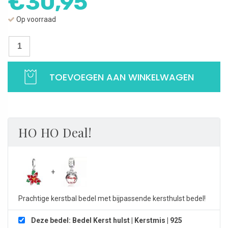
€
30,95
Op voorraad
Bedel
Kerst
hulst
TOEVOEGEN AAN WINKELWAGEN
|
Kerstmis
|
925
Sterling
HO HO Deal!
Zilver
aantal
Prachtige kerstbal bedel met bijpassende kersthulst bedel!
Deze bedel: Bedel Kerst hulst | Kerstmis | 925