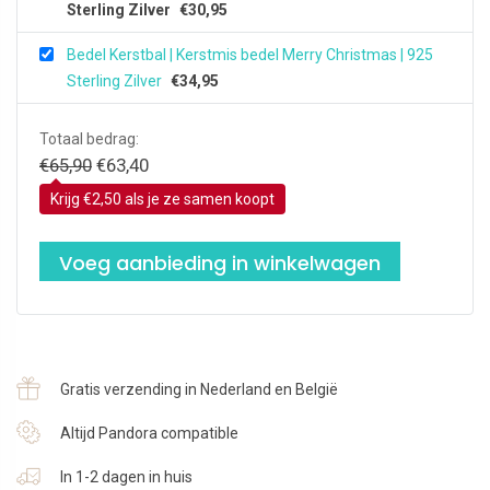
Sterling Zilver
€
30,95
Bedel Kerstbal | Kerstmis bedel Merry Christmas | 925
Sterling Zilver
€
34,95
Totaal bedrag:
Oorspronkelijke
Huidige
€
65,90
€
63,40
prijs
prijs
Krijg €2,50 als je ze samen koopt
was:
is:
€65,90.
€63,40.
Voeg aanbieding in winkelwagen
Gratis verzending in Nederland en België
Altijd Pandora compatible
In 1-2 dagen in huis