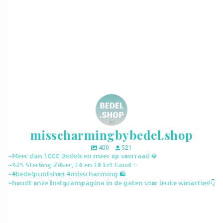
misscharmingbybedel.shop
400
521
~𝕄𝕖𝕖𝕣 𝕕𝕒𝕟 𝟙𝟘𝟘𝟘 𝔹𝕖𝕕𝕖𝕝𝕤 𝕖𝕟 𝕞𝕖𝕖𝕣 𝕠𝕡 𝕧𝕠𝕠𝕣𝕣𝕒𝕒𝕕 💎
~𝟡𝟚𝟝 𝕊𝕥𝕖𝕣𝕝𝕚𝕟𝕘 ℤ𝕚𝕝𝕧𝕖𝕣, 𝟙𝟜 𝕖𝕟 𝟙𝟠 𝕜𝕣𝕥 𝔾𝕠𝕦𝕕 ✨
~#𝕓𝕖𝕕𝕖𝕝𝕡𝕦𝕟𝕥𝕤𝕙𝕠𝕡 #𝕞𝕚𝕤𝕤𝕔𝕙𝕒𝕣𝕞𝕚𝕟𝕘 🛍️
~𝕙𝕠𝕦𝕕𝕥 𝕠𝕟𝕫𝕖 𝕀𝕟𝕤𝕥𝕘𝕣𝕒𝕞𝕡𝕒𝕘𝕚𝕟𝕒 𝕚𝕟 𝕕𝕖 𝕘𝕒𝕥𝕖𝕟 𝕧𝕠𝕠𝕣 𝕝𝕖𝕦𝕜𝕖 𝕨𝕚𝕟𝕒𝕔𝕥𝕚𝕖𝕤!👇
misscharmingbybedel.shop
misscharmingbybedel.shop
misscharmingbybedel.shop
misscharmingbybedel.shop