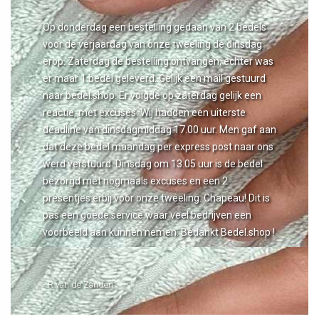
Op donderdag een bestelling gedaan van 2 bedels
voor de verjaardag van onze tweeling de dinsdag
erop. Zaterdag de bestelling ontvangen, echter was
er maar 1 bedel geleverd. Gelijk een mail gestuurd
naar bedel.shop. Er volgde op zaterdag gelijk een
reactie, met excuses. Wij hadden een uiterste
deadline van dinsdagmiddag 17.00 uur. Men gaf aan
dat deze bedel maandag per express post naar ons
werd verstuurd. Dinsdag om 13.05 uur is de bedel
bezorgd met nogmaals excuses en een 2
presentjes erbij voor onze tweeling. Chapeau! Dit is
pas een goede service waar veel bedrijven een
voorbeeld aan kunnen nemen. Bedankt Bedel.shop !
- R van de Zanden