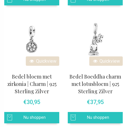
Quickview
Quickview
Bedel bloem met
Bedel Boeddha charm
zirkonia | Charm | 925
met lotusbloem | 925
Sterling Zilver
Sterling Zilver
€
30,95
€
37,95
Nu shoppen
Nu shoppen