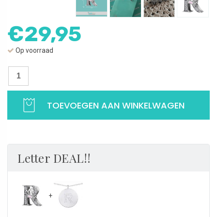
€
29,95
Op voorraad
Bedel
sierletter
R
TOEVOEGEN AAN WINKELWAGEN
|
Zilveren
alfabet
bedels
|
Letter DEAL!!
Met
vlinder
|
Pandora
geschikt