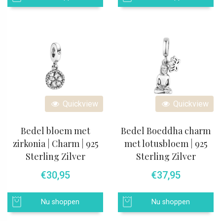
Quickview
Quickview
Bedel bloem met
Bedel Boeddha charm
zirkonia | Charm | 925
met lotusbloem | 925
Sterling Zilver
Sterling Zilver
€
30,95
€
37,95
Nu shoppen
Nu shoppen