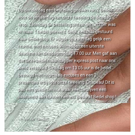
Op donderdag een bestelling gedaan van 2 bedels
voor de verjaardag van onze tweeling de dinsdag
erop. Zaterdag de bestelling ontvangen, echter was
er maar 1 bedel geleverd. Gelijk een mail gestuurd
naar bedel.shop. Er volgde op zaterdag gelijk een
reactie, met excuses. Wij hadden een uiterste
deadline van dinsdagmiddag 17.00 uur. Men gaf aan
dat deze bedel maandag per express post naar ons
werd verstuurd. Dinsdag om 13.05 uur is de bedel
bezorgd met nogmaals excuses en een 2
presentjes erbij voor onze tweeling. Chapeau! Dit is
pas een goede service waar veel bedrijven een
voorbeeld aan kunnen nemen. Bedankt Bedel.shop !
- R van de Zanden