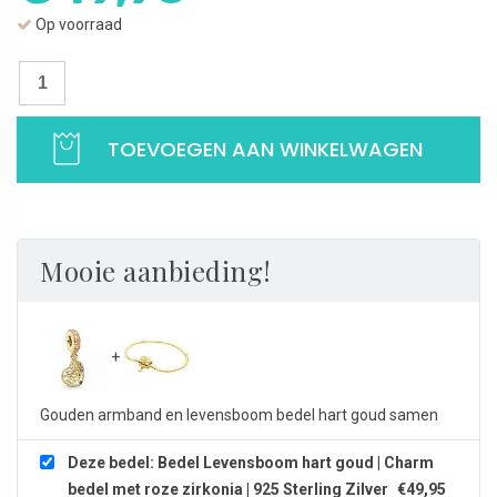
Op voorraad
Bedel
Levensboom
hart
TOEVOEGEN AAN WINKELWAGEN
goud
|
Charm
bedel
met
Mooie aanbieding!
roze
zirkonia
|
925
Sterling
Gouden armband en levensboom bedel hart goud samen
Zilver
aantal
Deze bedel: Bedel Levensboom hart goud | Charm
bedel met roze zirkonia | 925 Sterling Zilver
€
49,95