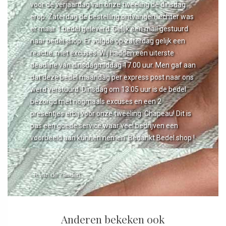
voor de verjaardag van onze tweeling de dinsdag
erop. Zaterdag de bestelling ontvangen, echter was
er maar 1 bedel geleverd. Gelijk een mail gestuurd
naar bedel.shop. Er volgde op zaterdag gelijk een
reactie, met excuses. Wij hadden een uiterste
deadline van dinsdagmiddag 17.00 uur. Men gaf aan
dat deze bedel maandag per express post naar ons
werd verstuurd. Dinsdag om 13.05 uur is de bedel
bezorgd met nogmaals excuses en een 2
presentjes erbij voor onze tweeling. Chapeau! Dit is
pas een goede service waar veel bedrijven een
voorbeeld aan kunnen nemen. Bedankt Bedel.shop !
- R van de Zanden
Anderen bekeken ook