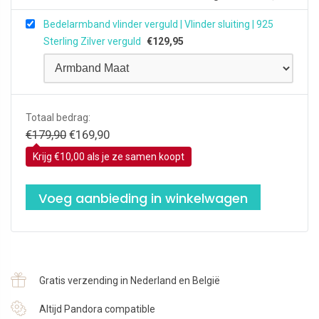
Bedelarmband vlinder verguld | Vlinder sluiting | 925
Sterling Zilver verguld
€
129,95
Totaal bedrag:
Oorspronkelijke
Huidige
€
179,90
€
169,90
prijs
prijs
Krijg €10,00 als je ze samen koopt
was:
is:
€179,90.
€169,90.
Voeg aanbieding in winkelwagen
Gratis verzending in Nederland en België
Altijd Pandora compatible