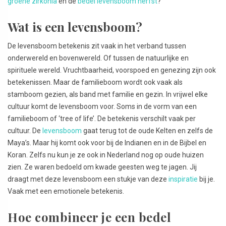
groene zirkonia
en de
bedel levensboom herfst
?
Wat is een levensboom?
De levensboom betekenis zit vaak in het verband tussen
onderwereld en bovenwereld. Of tussen de natuurlijke en
spirituele wereld. Vruchtbaarheid, voorspoed en genezing zijn ook
betekenissen. Maar de familieboom wordt ook vaak als
stamboom gezien, als band met familie en gezin. In vrijwel elke
cultuur komt de levensboom voor. Soms in de vorm van een
familieboom of ‘tree of life’. De betekenis verschilt vaak per
cultuur. De
levensboom
gaat terug tot de oude Kelten en zelfs de
Maya’s. Maar hij komt ook voor bij de Indianen en in de Bijbel en
Koran. Zelfs nu kun je ze ook in Nederland nog op oude huizen
zien. Ze waren bedoeld om kwade geesten weg te jagen. Jij
draagt met deze levensboom een stukje van deze
inspiratie
bij je.
Vaak met een emotionele betekenis.
Hoe combineer je een bedel