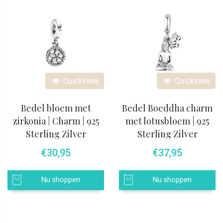
Quickview
Quickview
Bedel bloem met
Bedel Boeddha charm
zirkonia | Charm | 925
met lotusbloem | 925
Sterling Zilver
Sterling Zilver
€
30,95
€
37,95
Nu shoppen
Nu shoppen