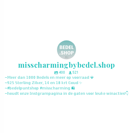
misscharmingbybedel.shop
400
521
~𝕄𝕖𝕖𝕣 𝕕𝕒𝕟 𝟙𝟘𝟘𝟘 𝔹𝕖𝕕𝕖𝕝𝕤 𝕖𝕟 𝕞𝕖𝕖𝕣 𝕠𝕡 𝕧𝕠𝕠𝕣𝕣𝕒𝕒𝕕 💎
~𝟡𝟚𝟝 𝕊𝕥𝕖𝕣𝕝𝕚𝕟𝕘 ℤ𝕚𝕝𝕧𝕖𝕣, 𝟙𝟜 𝕖𝕟 𝟙𝟠 𝕜𝕣𝕥 𝔾𝕠𝕦𝕕 ✨
~#𝕓𝕖𝕕𝕖𝕝𝕡𝕦𝕟𝕥𝕤𝕙𝕠𝕡 #𝕞𝕚𝕤𝕤𝕔𝕙𝕒𝕣𝕞𝕚𝕟𝕘 🛍️
~𝕙𝕠𝕦𝕕𝕥 𝕠𝕟𝕫𝕖 𝕀𝕟𝕤𝕥𝕘𝕣𝕒𝕞𝕡𝕒𝕘𝕚𝕟𝕒 𝕚𝕟 𝕕𝕖 𝕘𝕒𝕥𝕖𝕟 𝕧𝕠𝕠𝕣 𝕝𝕖𝕦𝕜𝕖 𝕨𝕚𝕟𝕒𝕔𝕥𝕚𝕖𝕤!👇
misscharmingbybedel.shop
misscharmingbybedel.shop
misscharmingbybedel.shop
misscharmingbybedel.shop
misscharmingbybedel.shop
misscharmingbybedel.shop
misscharmingbybedel.shop
misscharmingbybedel.shop
misscharmingbybedel.shop