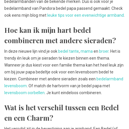
bedelarmbanden van de bekende merken. Dus is ook voor je
bedelarmband van Pandora bedel papa passend gemaakt. Check
ook eens mijn blog met
leuke tips voor een evenwichtige armband
.
Hoe kan ik mijn hart bedel
combineren met andere sieraden?
In deze nieuwe lijn vind je ook
bedel tante
,
mama
en
broer
. Het is
trendy én leuk om je sieraden te kiezen binnen een thema.
Wanneer je dus kiest voor een familie thema kan het heel leuk zijn
om bij jouw papa bedeltje ook voor een levensboom bedel te
kiezen. Combineer met andere sieraden zoals een
bedelarmband
levensboom
. Of match de hartvorm van je bedel papa met
levensboom oorbellen
. Je kunt eindeloos combineren.
Wat is het verschil tussen een Bedel
en een Charm?
Het verschil zit in de bevestiging aan je armband. Een Bedel (of