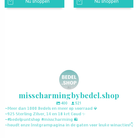
Nu shoppen
Nu shoppen
misscharmingbybedel.shop
400
521
~𝕄𝕖𝕖𝕣 𝕕𝕒𝕟 𝟙𝟘𝟘𝟘 𝔹𝕖𝕕𝕖𝕝𝕤 𝕖𝕟 𝕞𝕖𝕖𝕣 𝕠𝕡 𝕧𝕠𝕠𝕣𝕣𝕒𝕒𝕕 💎
~𝟡𝟚𝟝 𝕊𝕥𝕖𝕣𝕝𝕚𝕟𝕘 ℤ𝕚𝕝𝕧𝕖𝕣, 𝟙𝟜 𝕖𝕟 𝟙𝟠 𝕜𝕣𝕥 𝔾𝕠𝕦𝕕 ✨
~#𝕓𝕖𝕕𝕖𝕝𝕡𝕦𝕟𝕥𝕤𝕙𝕠𝕡 #𝕞𝕚𝕤𝕤𝕔𝕙𝕒𝕣𝕞𝕚𝕟𝕘 🛍️
~𝕙𝕠𝕦𝕕𝕥 𝕠𝕟𝕫𝕖 𝕀𝕟𝕤𝕥𝕘𝕣𝕒𝕞𝕡𝕒𝕘𝕚𝕟𝕒 𝕚𝕟 𝕕𝕖 𝕘𝕒𝕥𝕖𝕟 𝕧𝕠𝕠𝕣 𝕝𝕖𝕦𝕜𝕖 𝕨𝕚𝕟𝕒𝕔𝕥𝕚𝕖𝕤!👇