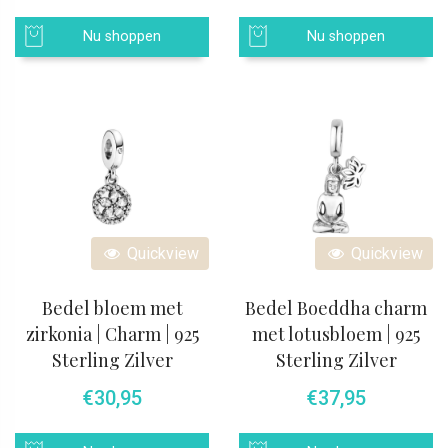
Nu shoppen
Nu shoppen
Quickview
Quickview
Bedel bloem met
Bedel Boeddha charm
zirkonia | Charm | 925
met lotusbloem | 925
Sterling Zilver
Sterling Zilver
€
30,95
€
37,95