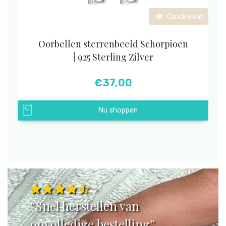
Quickview
Oorbellen sterrenbeeld Schorpioen
| 925 Sterling Zilver
€
37,00
Nu shoppen
“Snel herstellen van
onvolledige bestelling”