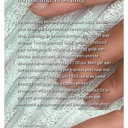
Op donderdag een bestelling gedaan van 2 bedels
voor de verjaardag van onze tweeling de dinsdag
erop. Zaterdag de bestelling ontvangen, echter was
er maar 1 bedel geleverd. Gelijk een mail gestuurd
naar bedel.shop. Er volgde op zaterdag gelijk een
reactie, met excuses. Wij hadden een uiterste
deadline van dinsdagmiddag 17.00 uur. Men gaf aan
dat deze bedel maandag per express post naar ons
werd verstuurd. Dinsdag om 13.05 uur is de bedel
bezorgd met nogmaals excuses en een 2
presentjes erbij voor onze tweeling. Chapeau! Dit is
pas een goede service waar veel bedrijven een
voorbeeld aan kunnen nemen. Bedankt Bedel.shop !
- R van de Zanden