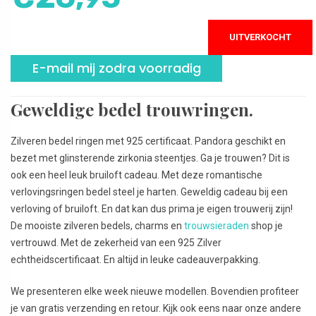
prijs
prijs
UITVERKOCHT
was:
is:
E-mail mij zodra voorradig
€30,95.
€26,95.
Geweldige bedel trouwringen.
Zilveren bedel ringen met 925 certificaat. Pandora geschikt en
bezet met glinsterende zirkonia steentjes. Ga je trouwen? Dit is
ook een heel leuk bruiloft cadeau. Met deze romantische
verlovingsringen bedel steel je harten. Geweldig cadeau bij een
verloving of bruiloft. En dat kan dus prima je eigen trouwerij zijn!
De mooiste zilveren bedels, charms en
trouwsieraden
shop je
vertrouwd. Met de zekerheid van een 925 Zilver
echtheidscertificaat. En altijd in leuke cadeauverpakking.
We presenteren elke week nieuwe modellen. Bovendien profiteer
je van gratis verzending en retour. Kijk ook eens naar onze andere