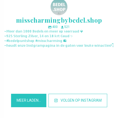
misscharmingbybedel.shop
400
521
~𝕄𝕖𝕖𝕣 𝕕𝕒𝕟 𝟙𝟘𝟘𝟘 𝔹𝕖𝕕𝕖𝕝𝕤 𝕖𝕟 𝕞𝕖𝕖𝕣 𝕠𝕡 𝕧𝕠𝕠𝕣𝕣𝕒𝕒𝕕 💎
~𝟡𝟚𝟝 𝕊𝕥𝕖𝕣𝕝𝕚𝕟𝕘 ℤ𝕚𝕝𝕧𝕖𝕣, 𝟙𝟜 𝕖𝕟 𝟙𝟠 𝕜𝕣𝕥 𝔾𝕠𝕦𝕕 ✨
~#𝕓𝕖𝕕𝕖𝕝𝕡𝕦𝕟𝕥𝕤𝕙𝕠𝕡 #𝕞𝕚𝕤𝕤𝕔𝕙𝕒𝕣𝕞𝕚𝕟𝕘 🛍️
~𝕙𝕠𝕦𝕕𝕥 𝕠𝕟𝕫𝕖 𝕀𝕟𝕤𝕥𝕘𝕣𝕒𝕞𝕡𝕒𝕘𝕚𝕟𝕒 𝕚𝕟 𝕕𝕖 𝕘𝕒𝕥𝕖𝕟 𝕧𝕠𝕠𝕣 𝕝𝕖𝕦𝕜𝕖 𝕨𝕚𝕟𝕒𝕔𝕥𝕚𝕖𝕤!👇
misscharmingbybedel.shop
misscharmingbybedel.shop
misscharmingbybedel.shop
misscharmingbybedel.shop
misscharmingbybedel.shop
misscharmingbybedel.shop
misscharmingbybedel.shop
misscharmingbybedel.shop
misscharmingbybedel.shop
misscharmingbybedel.shop
misscharmingbybedel.shop
misscharmingbybedel.shop
MEER LADEN…
VOLGEN OP INSTAGRAM