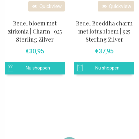
Quickview
Quickview
Bedel bloem met
Bedel Boeddha charm
zirkonia | Charm | 925
met lotusbloem | 925
Sterling Zilver
Sterling Zilver
€
30,95
€
37,95
Nu shoppen
Nu shoppen