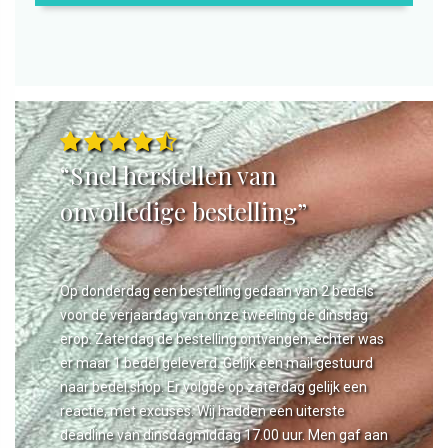
“Snel herstellen van
onvolledige bestelling”
Op donderdag een bestelling gedaan van 2 bedels
voor de verjaardag van onze tweeling de dinsdag
erop. Zaterdag de bestelling ontvangen, echter was
er maar 1 bedel geleverd. Gelijk een mail gestuurd
naar bedel.shop. Er volgde op zaterdag gelijk een
reactie, met excuses. Wij hadden een uiterste
deadline van dinsdagmiddag 17.00 uur. Men gaf aan