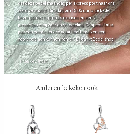
dat deze bedel maandag per express post naar ons
werd verstuurd. Dinsdag om 13.05 uur is de bedel
bezorgd met nogmaals excuses en een 2
presentjes erbij voor onze tweeling. Chapeau! Dit is
pas een goede service waar veel bedrijven een
voorbeeld aan kunnen nemen. Bedankt Bedel.shop !
- R van de Zanden
Anderen bekeken ook