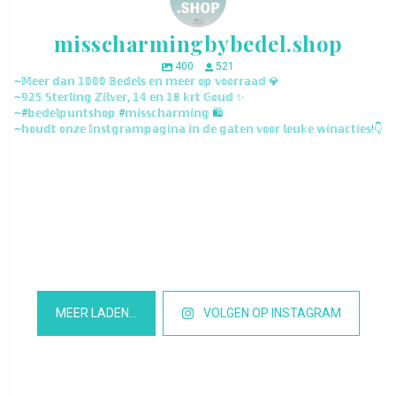
misscharmingbybedel.shop
400
521
~𝕄𝕖𝕖𝕣 𝕕𝕒𝕟 𝟙𝟘𝟘𝟘 𝔹𝕖𝕕𝕖𝕝𝕤 𝕖𝕟 𝕞𝕖𝕖𝕣 𝕠𝕡 𝕧𝕠𝕠𝕣𝕣𝕒𝕒𝕕 💎
~𝟡𝟚𝟝 𝕊𝕥𝕖𝕣𝕝𝕚𝕟𝕘 ℤ𝕚𝕝𝕧𝕖𝕣, 𝟙𝟜 𝕖𝕟 𝟙𝟠 𝕜𝕣𝕥 𝔾𝕠𝕦𝕕 ✨
~#𝕓𝕖𝕕𝕖𝕝𝕡𝕦𝕟𝕥𝕤𝕙𝕠𝕡 #𝕞𝕚𝕤𝕤𝕔𝕙𝕒𝕣𝕞𝕚𝕟𝕘 🛍️
~𝕙𝕠𝕦𝕕𝕥 𝕠𝕟𝕫𝕖 𝕀𝕟𝕤𝕥𝕘𝕣𝕒𝕞𝕡𝕒𝕘𝕚𝕟𝕒 𝕚𝕟 𝕕𝕖 𝕘𝕒𝕥𝕖𝕟 𝕧𝕠𝕠𝕣 𝕝𝕖𝕦𝕜𝕖 𝕨𝕚𝕟𝕒𝕔𝕥𝕚𝕖𝕤!👇
misscharmingbybedel.shop
misscharmingbybedel.shop
misscharmingbybedel.shop
misscharmingbybedel.shop
misscharmingbybedel.shop
misscharmingbybedel.shop
misscharmingbybedel.shop
misscharmingbybedel.shop
misscharmingbybedel.shop
misscharmingbybedel.shop
misscharmingbybedel.shop
misscharmingbybedel.shop
MEER LADEN…
VOLGEN OP INSTAGRAM
Het is Maart en daar worden we blij van, want dat betekend dat
NIEUW! Deze lieve bedel rijbewijs. Super leuk cadeau voor