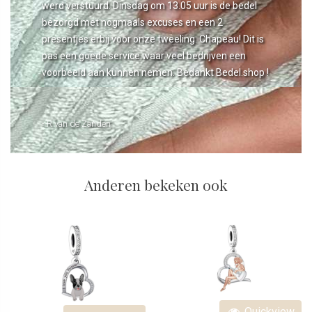
werd verstuurd. Dinsdag om 13.05 uur is de bedel
bezorgd met nogmaals excuses en een 2
presentjes erbij voor onze tweeling. Chapeau! Dit is
pas een goede service waar veel bedrijven een
voorbeeld aan kunnen nemen. Bedankt Bedel.shop !
- R van de Zanden
Anderen bekeken ook
Quickview