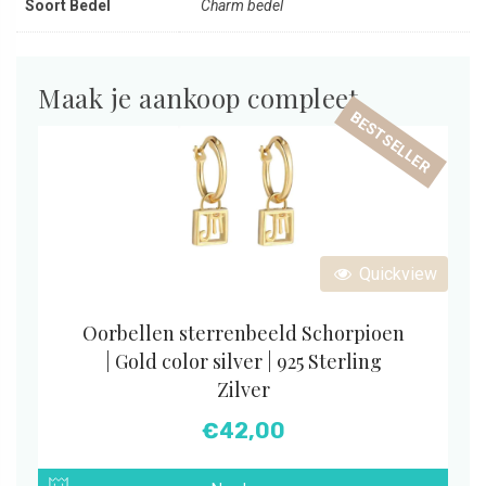
Soort Bedel
Charm bedel
Maak je aankoop compleet
BESTSELLER
Quickview
Oorbellen sterrenbeeld Schorpioen
| Gold color silver | 925 Sterling
Zilver
€
42,00