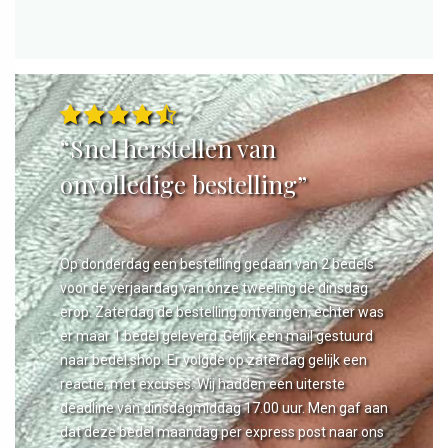
“Snel herstellen van
onvolledige bestelling”
Op donderdag een bestelling gedaan van 2 bedels
voor de verjaardag van onze tweeling de dinsdag
erop. Zaterdag de bestelling ontvangen, echter was
er maar 1 bedel geleverd. Gelijk een mail gestuurd
naar bedel.shop. Er volgde op zaterdag gelijk een
reactie, met excuses. Wij hadden een uiterste
deadline van dinsdagmiddag 17.00 uur. Men gaf aan
dat deze bedel maandag per express post naar ons