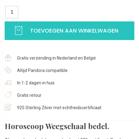
Bedel
Weegschaal
|
TOEVOEGEN AAN WINKELWAGEN
Charm
model
met
zirkonia
Gratis verzending in Nederland en België
|
925
Altijd Pandora compatible
Sterling
In 1-2 dagen in huis
Zilver
aantal
Gratis retour
925 Sterling Zilver met echtheidscertificaat
Horoscoop Weegschaal bedel.