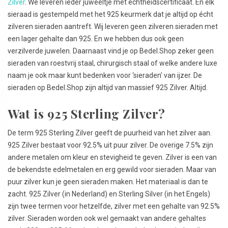
Zilver
. We leveren ieder juweeltje met echtheidscertificaat. En elk
sieraad is gestempeld met het 925 keurmerk dat je altijd op écht
zilveren sieraden aantreft. Wij leveren geen zilveren sieraden met
een lager gehalte dan 925. En we hebben dus ook geen
verzilverde juwelen. Daarnaast vind je op Bedel.Shop zeker geen
sieraden van roestvrij staal, chirurgisch staal of welke andere luxe
naam je ook maar kunt bedenken voor ‘sieraden’ van ijzer. De
sieraden op Bedel.Shop zijn altijd van massief 925 Zilver. Altijd.
Wat is 925 Sterling Zilver?
De term 925 Sterling Zilver geeft de puurheid van het zilver aan.
925 Zilver bestaat voor 92.5% uit puur zilver. De overige 7.5% zijn
andere metalen om kleur en stevigheid te geven. Zilver is een van
de bekendste edelmetalen en erg gewild voor sieraden. Maar van
puur zilver kun je geen sieraden maken. Het materiaal is dan te
zacht. 925 Zilver (in Nederland) en Sterling Silver (in het Engels)
zijn twee termen voor hetzelfde, zilver met een gehalte van 92.5%
zilver. Sieraden worden ook wel gemaakt van andere gehaltes