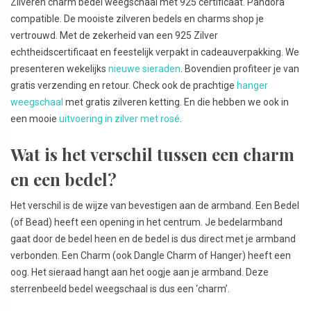
Zilveren charm bedel weegschaal met 925 certificaat. Pandora
compatible. De mooiste zilveren bedels en charms shop je
vertrouwd. Met de zekerheid van een 925 Zilver
echtheidscertificaat en feestelijk verpakt in cadeauverpakking. We
presenteren wekelijks
nieuwe sieraden
. Bovendien profiteer je van
gratis verzending en retour. Check ook de prachtige
hanger
weegschaal
met gratis zilveren ketting. En die hebben we ook in
een mooie
uitvoering in zilver met rosé
.
Wat is het verschil tussen een charm
en een bedel?
Het verschil is de wijze van bevestigen aan de armband. Een Bedel
(of Bead) heeft een opening in het centrum. Je bedelarmband
gaat door de bedel heen en de bedel is dus direct met je armband
verbonden. Een Charm (ook Dangle Charm of Hanger) heeft een
oog. Het sieraad hangt aan het oogje aan je armband. Deze
sterrenbeeld bedel weegschaal is dus een ‘charm’.