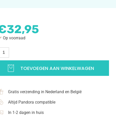
€
32,95
Op voorraad
andkaart
anger
hina
TOEVOEGEN AAN WINKELWAGEN
anden
anger
oor
Gratis verzending in Nederland en België
e
etting
Altijd Pandora compatible
25
In 1-2 dagen in huis