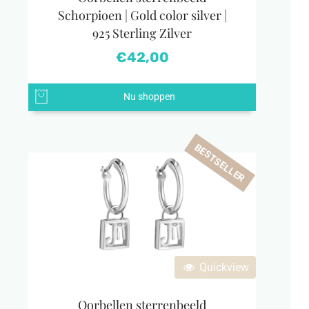
Schorpioen | Gold color silver |
925 Sterling Zilver
€
42,00
Nu shoppen
BESTSELLER
Quickview
Oorbellen sterrenbeeld