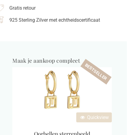
terling
Gratis retour
ilver
antal
925 Sterling Zilver met echtheidscertificaat
Maak je aankoop compleet
BESTSELLER
Quickview
Oorbellen sterrenbeeld