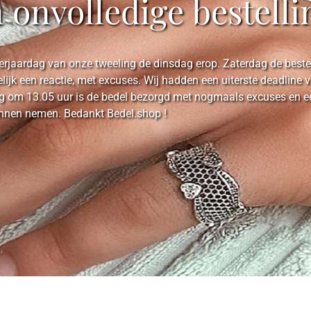
n onvolledige bestelli
rjaardag van onze tweeling de dinsdag erop. Zaterdag de bestell
elijk een reactie, met excuses. Wij hadden een uiterste deadlin
 om 13.05 uur is de bedel bezorgd met nogmaals excuses en een 
unnen nemen. Bedankt Bedel.shop !