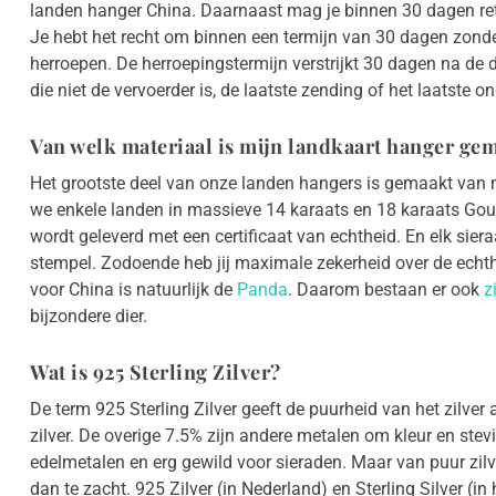
landen hanger China. Daarnaast mag je binnen 30 dagen reto
Je hebt het recht om binnen een termijn van 30 dagen zon
herroepen. De herroepingstermijn verstrijkt 30 dagen na de
die niet de vervoerder is, de laatste zending of het laatste ond
Van welk materiaal is mijn landkaart hanger ge
Het grootste deel van onze landen hangers is gemaakt van m
we enkele landen in massieve 14 karaats en 18 karaats Gou
wordt geleverd met een certificaat van echtheid. En elk sier
stempel. Zodoende heb jij maximale zekerheid over de echt
voor China is natuurlijk de
Panda
. Daarom bestaan er ook
z
bijzondere dier.
Wat is 925 Sterling Zilver?
De term 925 Sterling Zilver geeft de puurheid van het zilver 
zilver. De overige 7.5% zijn andere metalen om kleur en stev
edelmetalen en erg gewild voor sieraden. Maar van puur zilv
dan te zacht. 925 Zilver (in Nederland) en Sterling Silver (in