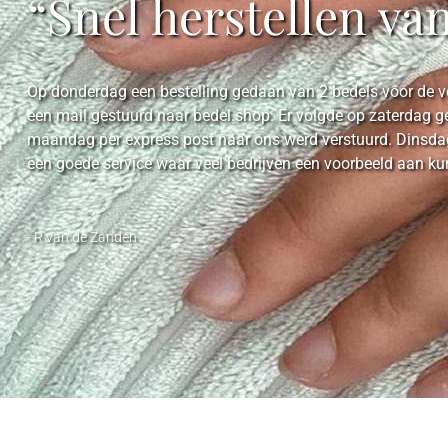
“Snel herstellen va
Op donderdag een bestelling gedaan van 2 bedels voor de ve
een mail gestuurd naar bedel.shop. Er volgde op zaterdag g
maandag per express post naar ons werd verstuurd. Dinsdag
een goede service waar veel bedrijven een voorbeeld aan k
- R van de Zanden