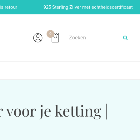
is retour
925 Sterling Zilver met echtheidscertificaat
0
oor je ketting |