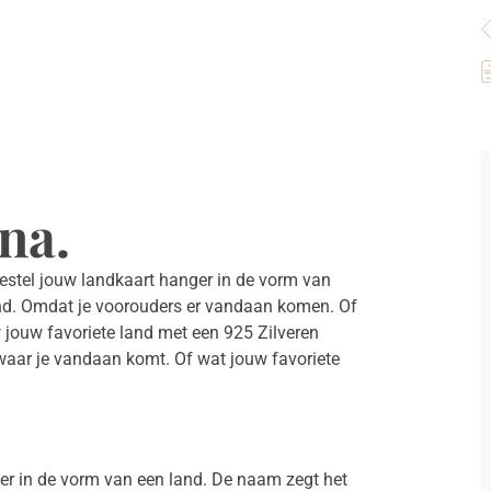
S
Z
a
na.
 Bestel jouw landkaart hanger in de vorm van
and. Omdat je voorouders er vandaan komen. Of
 jouw favoriete land met een 925 Zilveren
n waar je vandaan komt. Of wat jouw favoriete
ger in de vorm van een land. De naam zegt het