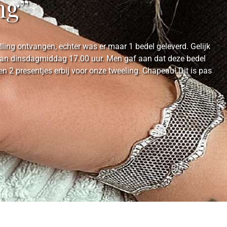
ng”
ing ontvangen, echter was er maar 1 bedel geleverd. Gelijk
e van dinsdagmiddag 17.00 uur. Men gaf aan dat deze bedel
2 presentjes erbij voor onze tweeling. Chapeau! Dit is pas