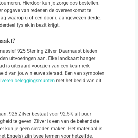
urneren. Hierdoor kun je zorgeloos bestellen.
der opgave van redenen de overeenkomst te
 dag waarop u of een door u aangewezen derde,
erdeel fysiek in bezit krijgt.
maakt?
assief 925 Sterling Zilver. Daarnaast bieden
den uitvoeringen aan. Elke landkaart hanger
aad is uiteraard voorzien van een keurmerk
heid van jouw nieuwe sieraad. Een van symbolen
ilveren beleggingsmunten
met het beeld van dit
aan. 925 Zilver bestaat voor 92.5% uit puur
igheid te geven. Zilver is een van de bekendste
er kun je geen sieraden maken. Het materiaal is
 het Engels) zijn twee termen voor hetzelfde,