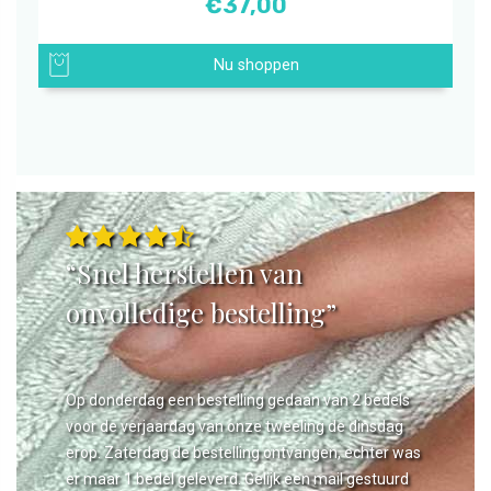
€
37,00
Nu shoppen
“Snel herstellen van
onvolledige bestelling”
Op donderdag een bestelling gedaan van 2 bedels
voor de verjaardag van onze tweeling de dinsdag
erop. Zaterdag de bestelling ontvangen, echter was
er maar 1 bedel geleverd. Gelijk een mail gestuurd