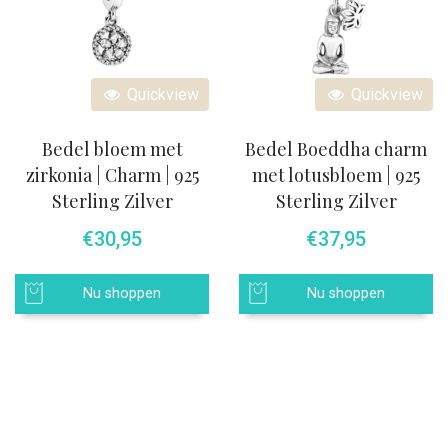
Quickview
Quickview
Bedel bloem met
Bedel Boeddha charm
zirkonia | Charm | 925
met lotusbloem | 925
Sterling Zilver
Sterling Zilver
€
30,95
€
37,95
Nu shoppen
Nu shoppen