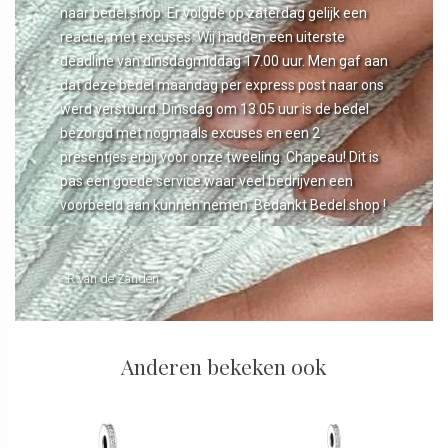
naar bedel.shop. Er volgde op zaterdag gelijk een
reactie, met excuses. Wij hadden een uiterste
deadline van dinsdagmiddag 17.00 uur. Men gaf aan
dat deze bedel maandag per express post naar ons
werd verstuurd. Dinsdag om 13.05 uur is de bedel
bezorgd met nogmaals excuses en een 2
presentjes erbij voor onze tweeling. Chapeau! Dit is
pas een goede service waar veel bedrijven een
voorbeeld aan kunnen nemen. Bedankt Bedel.shop !
- R van de Zanden
Anderen bekeken ook