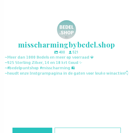
misscharmingbybedel.shop
400
521
~𝕄𝕖𝕖𝕣 𝕕𝕒𝕟 𝟙𝟘𝟘𝟘 𝔹𝕖𝕕𝕖𝕝𝕤 𝕖𝕟 𝕞𝕖𝕖𝕣 𝕠𝕡 𝕧𝕠𝕠𝕣𝕣𝕒𝕒𝕕 💎
~𝟡𝟚𝟝 𝕊𝕥𝕖𝕣𝕝𝕚𝕟𝕘 ℤ𝕚𝕝𝕧𝕖𝕣, 𝟙𝟜 𝕖𝕟 𝟙𝟠 𝕜𝕣𝕥 𝔾𝕠𝕦𝕕 ✨
~#𝕓𝕖𝕕𝕖𝕝𝕡𝕦𝕟𝕥𝕤𝕙𝕠𝕡 #𝕞𝕚𝕤𝕤𝕔𝕙𝕒𝕣𝕞𝕚𝕟𝕘 🛍️
~𝕙𝕠𝕦𝕕𝕥 𝕠𝕟𝕫𝕖 𝕀𝕟𝕤𝕥𝕘𝕣𝕒𝕞𝕡𝕒𝕘𝕚𝕟𝕒 𝕚𝕟 𝕕𝕖 𝕘𝕒𝕥𝕖𝕟 𝕧𝕠𝕠𝕣 𝕝𝕖𝕦𝕜𝕖 𝕨𝕚𝕟𝕒𝕔𝕥𝕚𝕖𝕤!👇
misscharmingbybedel.shop
misscharmingbybedel.shop
misscharmingbybedel.shop
misscharmingbybedel.shop
misscharmingbybedel.shop
misscharmingbybedel.shop
misscharmingbybedel.shop
misscharmingbybedel.shop
misscharmingbybedel.shop
misscharmingbybedel.shop
misscharmingbybedel.shop
misscharmingbybedel.shop