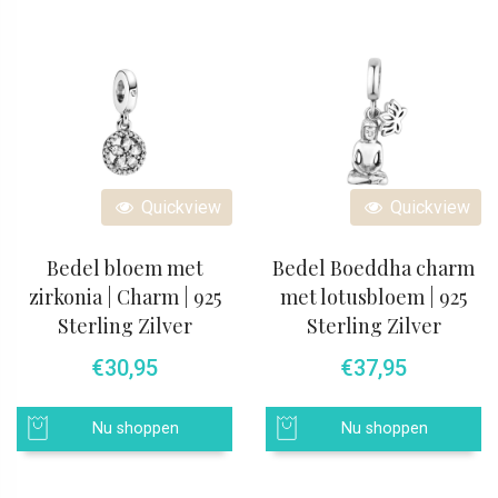
Quickview
Quickview
Bedel bloem met
Bedel Boeddha charm
zirkonia | Charm | 925
met lotusbloem | 925
Sterling Zilver
Sterling Zilver
€
30,95
€
37,95
Nu shoppen
Nu shoppen