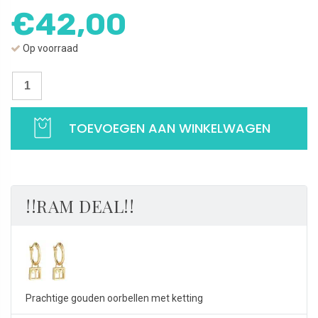
€
42,00
Op voorraad
Oorbellen
sterrenbeeld
Ram
TOEVOEGEN AAN WINKELWAGEN
|
Gold
color
silver
|
!!RAM DEAL!!
925
Sterling
Zilver
aantal
Prachtige gouden oorbellen met ketting