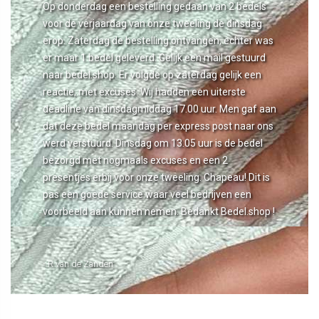
Op donderdag een bestelling gedaan van 2 bedels
voor de verjaardag van onze tweeling de dinsdag
erop. Zaterdag de bestelling ontvangen, echter was
er maar 1 bedel geleverd. Gelijk een mail gestuurd
naar bedel.shop. Er volgde op zaterdag gelijk een
reactie, met excuses. Wij hadden een uiterste
deadline van dinsdagmiddag 17.00 uur. Men gaf aan
dat deze bedel maandag per express post naar ons
werd verstuurd. Dinsdag om 13.05 uur is de bedel
bezorgd met nogmaals excuses en een 2
presentjes erbij voor onze tweeling. Chapeau! Dit is
pas een goede service waar veel bedrijven een
voorbeeld aan kunnen nemen. Bedankt Bedel.shop !
- R van de Zanden