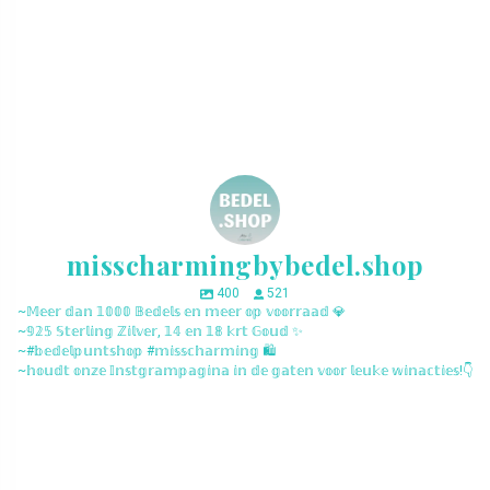
misscharmingbybedel.shop
400
521
~𝕄𝕖𝕖𝕣 𝕕𝕒𝕟 𝟙𝟘𝟘𝟘 𝔹𝕖𝕕𝕖𝕝𝕤 𝕖𝕟 𝕞𝕖𝕖𝕣 𝕠𝕡 𝕧𝕠𝕠𝕣𝕣𝕒𝕒𝕕 💎
~𝟡𝟚𝟝 𝕊𝕥𝕖𝕣𝕝𝕚𝕟𝕘 ℤ𝕚𝕝𝕧𝕖𝕣, 𝟙𝟜 𝕖𝕟 𝟙𝟠 𝕜𝕣𝕥 𝔾𝕠𝕦𝕕 ✨
~#𝕓𝕖𝕕𝕖𝕝𝕡𝕦𝕟𝕥𝕤𝕙𝕠𝕡 #𝕞𝕚𝕤𝕤𝕔𝕙𝕒𝕣𝕞𝕚𝕟𝕘 🛍️
~𝕙𝕠𝕦𝕕𝕥 𝕠𝕟𝕫𝕖 𝕀𝕟𝕤𝕥𝕘𝕣𝕒𝕞𝕡𝕒𝕘𝕚𝕟𝕒 𝕚𝕟 𝕕𝕖 𝕘𝕒𝕥𝕖𝕟 𝕧𝕠𝕠𝕣 𝕝𝕖𝕦𝕜𝕖 𝕨𝕚𝕟𝕒𝕔𝕥𝕚𝕖𝕤!👇
misscharmingbybedel.shop
misscharmingbybedel.shop
misscharmingbybedel.shop
misscharmingbybedel.shop
misscharmingbybedel.shop
misscharmingbybedel.shop