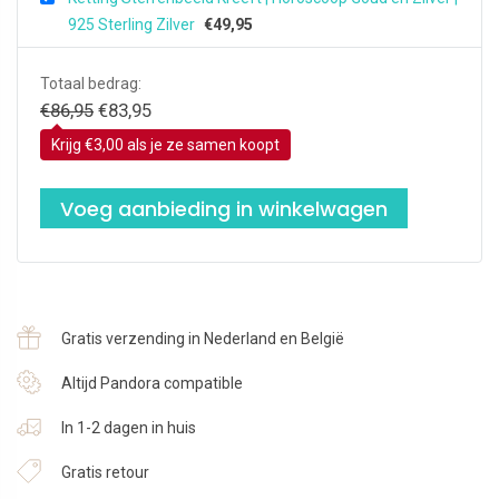
925 Sterling Zilver
€
49,95
Totaal bedrag:
Oorspronkelijke
Huidige
€
86,95
€
83,95
prijs
prijs
Krijg €3,00 als je ze samen koopt
was:
is:
€86,95.
€83,95.
Voeg aanbieding in winkelwagen
Gratis verzending in Nederland en België
Altijd Pandora compatible
In 1-2 dagen in huis
Gratis retour