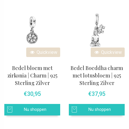
Quickview
Quickview
Bedel bloem met
Bedel Boeddha charm
zirkonia | Charm | 925
met lotusbloem | 925
Sterling Zilver
Sterling Zilver
€
30,95
€
37,95
Nu shoppen
Nu shoppen