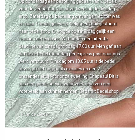
Op donderdag een bestelling gedaan van 2 bedels
voor de verjaardag van onze tweeling de dinsdag
erop. Zaterdag de bestelling ontvangen, echter was
er maar 1 bedel geleverd. Gelijk een mail gestuurd
naar bedel.shop. Er volgde op zaterdag gelijk een
reactie, met excuses. Wij hadden een uiterste
deadline van dinsdagmiddag 17.00 uur. Men gaf aan
dat deze bedel maandag per express post naar ons
werd verstuurd. Dinsdag om 13.05 uur is de bedel
bezorgd met nogmaals excuses en een 2
presentjes erbij voor onze tweeling. Chapeau! Dit is
pas een goede service waar veel bedrijven een
voorbeeld aan kunnen nemen. Bedankt Bedel.shop !
- R van de Zanden