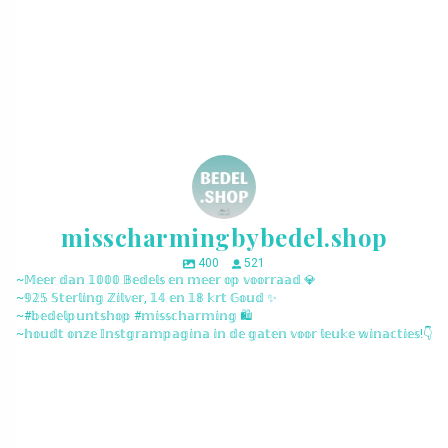
misscharmingbybedel.shop
400
521
~𝕄𝕖𝕖𝕣 𝕕𝕒𝕟 𝟙𝟘𝟘𝟘 𝔹𝕖𝕕𝕖𝕝𝕤 𝕖𝕟 𝕞𝕖𝕖𝕣 𝕠𝕡 𝕧𝕠𝕠𝕣𝕣𝕒𝕒𝕕 💎
~𝟡𝟚𝟝 𝕊𝕥𝕖𝕣𝕝𝕚𝕟𝕘 ℤ𝕚𝕝𝕧𝕖𝕣, 𝟙𝟜 𝕖𝕟 𝟙𝟠 𝕜𝕣𝕥 𝔾𝕠𝕦𝕕 ✨
~#𝕓𝕖𝕕𝕖𝕝𝕡𝕦𝕟𝕥𝕤𝕙𝕠𝕡 #𝕞𝕚𝕤𝕤𝕔𝕙𝕒𝕣𝕞𝕚𝕟𝕘 🛍️
~𝕙𝕠𝕦𝕕𝕥 𝕠𝕟𝕫𝕖 𝕀𝕟𝕤𝕥𝕘𝕣𝕒𝕞𝕡𝕒𝕘𝕚𝕟𝕒 𝕚𝕟 𝕕𝕖 𝕘𝕒𝕥𝕖𝕟 𝕧𝕠𝕠𝕣 𝕝𝕖𝕦𝕜𝕖 𝕨𝕚𝕟𝕒𝕔𝕥𝕚𝕖𝕤!👇
misscharmingbybedel.shop
misscharmingbybedel.shop
misscharmingbybedel.shop
misscharmingbybedel.shop
misscharmingbybedel.shop
misscharmingbybedel.shop
misscharmingbybedel.shop