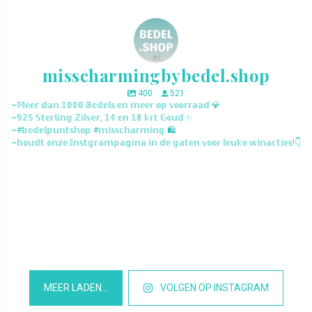
misscharmingbybedel.shop
400
521
~𝕄𝕖𝕖𝕣 𝕕𝕒𝕟 𝟙𝟘𝟘𝟘 𝔹𝕖𝕕𝕖𝕝𝕤 𝕖𝕟 𝕞𝕖𝕖𝕣 𝕠𝕡 𝕧𝕠𝕠𝕣𝕣𝕒𝕒𝕕 💎
~𝟡𝟚𝟝 𝕊𝕥𝕖𝕣𝕝𝕚𝕟𝕘 ℤ𝕚𝕝𝕧𝕖𝕣, 𝟙𝟜 𝕖𝕟 𝟙𝟠 𝕜𝕣𝕥 𝔾𝕠𝕦𝕕 ✨
~#𝕓𝕖𝕕𝕖𝕝𝕡𝕦𝕟𝕥𝕤𝕙𝕠𝕡 #𝕞𝕚𝕤𝕤𝕔𝕙𝕒𝕣𝕞𝕚𝕟𝕘 🛍️
~𝕙𝕠𝕦𝕕𝕥 𝕠𝕟𝕫𝕖 𝕀𝕟𝕤𝕥𝕘𝕣𝕒𝕞𝕡𝕒𝕘𝕚𝕟𝕒 𝕚𝕟 𝕕𝕖 𝕘𝕒𝕥𝕖𝕟 𝕧𝕠𝕠𝕣 𝕝𝕖𝕦𝕜𝕖 𝕨𝕚𝕟𝕒𝕔𝕥𝕚𝕖𝕤!👇
misscharmingbybedel.shop
misscharmingbybedel.shop
misscharmingbybedel.shop
misscharmingbybedel.shop
misscharmingbybedel.shop
misscharmingbybedel.shop
misscharmingbybedel.shop
misscharmingbybedel.shop
misscharmingbybedel.shop
misscharmingbybedel.shop
misscharmingbybedel.shop
misscharmingbybedel.shop
MEER LADEN…
VOLGEN OP INSTAGRAM