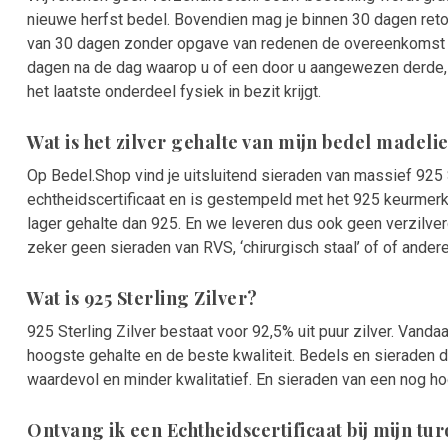
nieuwe herfst bedel. Bovendien mag je binnen 30 dagen retou
van 30 dagen zonder opgave van redenen de overeenkomst te
dagen na de dag waarop u of een door u aangewezen derde, d
het laatste onderdeel fysiek in bezit krijgt.
Wat is het zilver gehalte van mijn bedel madelie
Op Bedel.Shop vind je uitsluitend sieraden van massief 925 S
echtheidscertificaat en is gestempeld met het 925 keurmerk
lager gehalte dan 925. En we leveren dus ook geen verzilve
zeker geen sieraden van RVS, ‘chirurgisch staal’ of of ander
Wat is 925 Sterling Zilver?
925 Sterling Zilver bestaat voor 92,5% uit puur zilver. Vandaa
hoogste gehalte en de beste kwaliteit. Bedels en sieraden d
waardevol en minder kwalitatief. En sieraden van een nog ho
Ontvang ik een Echtheidscertificaat bij mijn tu