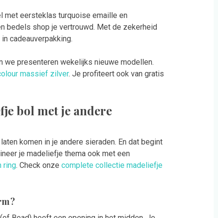
el met eersteklas turquoise emaille en
en bedels shop je vertrouwd. Met de zekerheid
t in cadeauverpakking.
En we presenteren wekelijks nieuwe modellen.
colour massief zilver
. Je profiteert ook van gratis
je bol met je andere
laten komen in je andere sieraden. En dat begint
ineer je madeliefje thema ook met een
 ring
. Check onze
complete collectie madeliefje
arm?
 (of Bead) heeft een opening in het midden. Je