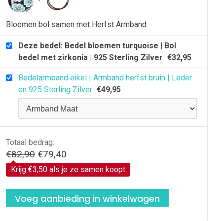
25
terling
Bloemen bol samen met Herfst Armband
ilver
antal
Deze bedel: Bedel bloemen turquoise | Bol
bedel met zirkonia | 925 Sterling Zilver
€
32,95
Bedelarmband eikel | Armband herfst bruin | Leder
en 925 Sterling Zilver
€
49,95
Totaal bedrag:
Oorspronkelijke
Huidige
€
82,90
€
79,40
prijs
prijs
Krijg €3,50 als je ze samen koopt
was:
is:
€82,90.
€79,40.
Voeg aanbieding in winkelwagen