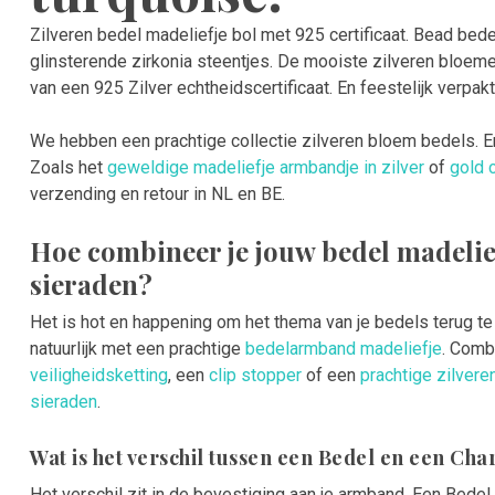
Zilveren bedel madeliefje bol met 925 certificaat. Bead bed
glinsterende zirkonia steentjes. De mooiste zilveren bloem
van een 925 Zilver echtheidscertificaat. En feestelijk verpak
We hebben een prachtige collectie zilveren bloem bedels. 
Zoals het
geweldige madeliefje armbandje in zilver
of
gold 
verzending en retour in NL en BE.
Hoe combineer je jouw bedel madelief
sieraden?
Het is hot en happening om het thema van je bedels terug te 
natuurlijk met een prachtige
bedelarmband madeliefje
. Comb
veiligheidsketting
, een
clip stopper
of een
prachtige zilveren
sieraden
.
Wat is het verschil tussen een Bedel en een Ch
Het verschil zit in de bevestiging aan je armband. Een Bedel