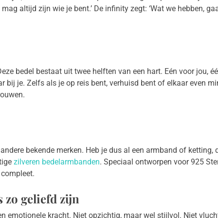
 mag altijd zijn wie je bent.’ De infinity zegt: ‘Wat we hebben, ga
Deze bedel bestaat uit twee helften van een hart. Eén voor jou, é
 bij je. Zelfs als je op reis bent, verhuisd bent of elkaar even m
rouwen.
 andere bekende merken. Heb je dus al een armband of ketting,
tige
zilveren bedelarmbanden
. Speciaal ontworpen voor 925 Ster
t compleet.
zo geliefd zijn
en emotionele kracht. Niet opzichtig, maar wel stijlvol. Niet vluc