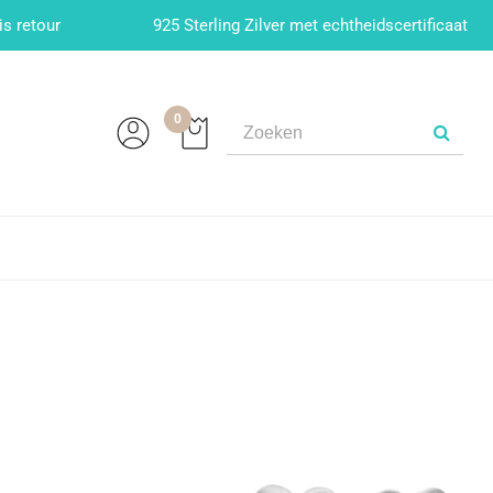
is retour
925 Sterling Zilver met echtheidscertificaat
0