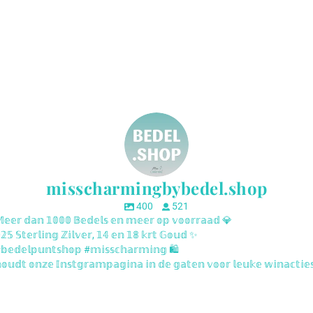
misscharmingbybedel.shop
400
521
𝕖𝕖𝕣 𝕕𝕒𝕟 𝟙𝟘𝟘𝟘 𝔹𝕖𝕕𝕖𝕝𝕤 𝕖𝕟 𝕞𝕖𝕖𝕣 𝕠𝕡 𝕧𝕠𝕠𝕣𝕣𝕒𝕒𝕕 💎
𝟝 𝕊𝕥𝕖𝕣𝕝𝕚𝕟𝕘 ℤ𝕚𝕝𝕧𝕖𝕣, 𝟙𝟜 𝕖𝕟 𝟙𝟠 𝕜𝕣𝕥 𝔾𝕠𝕦𝕕 ✨
𝕖𝕕𝕖𝕝𝕡𝕦𝕟𝕥𝕤𝕙𝕠𝕡 #𝕞𝕚𝕤𝕤𝕔𝕙𝕒𝕣𝕞𝕚𝕟𝕘 🛍️
𝕦𝕕𝕥 𝕠𝕟𝕫𝕖 𝕀𝕟𝕤𝕥𝕘𝕣𝕒𝕞𝕡𝕒𝕘𝕚𝕟𝕒 𝕚𝕟 𝕕𝕖 𝕘𝕒𝕥𝕖𝕟 𝕧𝕠𝕠𝕣 𝕝𝕖𝕦𝕜𝕖 𝕨𝕚𝕟𝕒𝕔𝕥𝕚𝕖
sscharmingbybedel.shop
misscharmingbybedel.s
sscharmingbybedel.shop
misscharmingbybedel.s