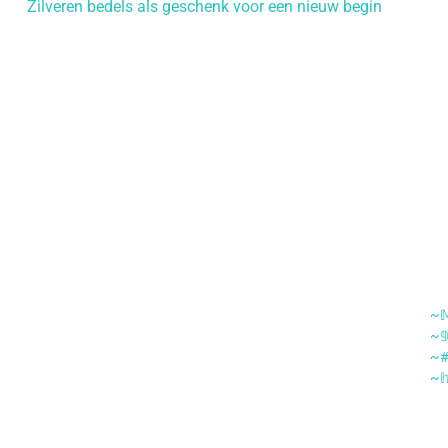
Bericht
Zilveren bedels als geschenk voor een nieuw begin
navigatie
~𝕄
~𝟡
~#
~𝕙
misscharmingbybedel.shop
mi
misscharmingbybedel.shop
mi