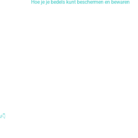
Hoe je je bedels kunt beschermen en bewaren
𝕤!👇
hop
misscharmingbybedel.shop
hop
misscharmingbybedel.shop